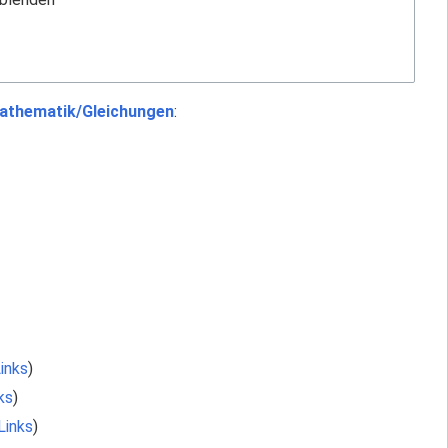
athematik/Gleichungen
:
inks
)
ks
)
Links
)