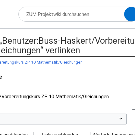
f „Benutzer:Buss-Haskert/Vorbereit
eichungen“ verlinken
ereitungskurs ZP 10 Mathematik/Gleichungen
e
en ausblenden
Links ausblenden
Weiterleitungen au