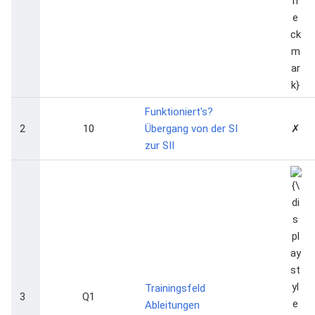
Funktioniert's?
2
10
Übergang von der SI
✗
zur SII
{\dis
\che
Trainingsfeld
3
Q1
Ableitungen