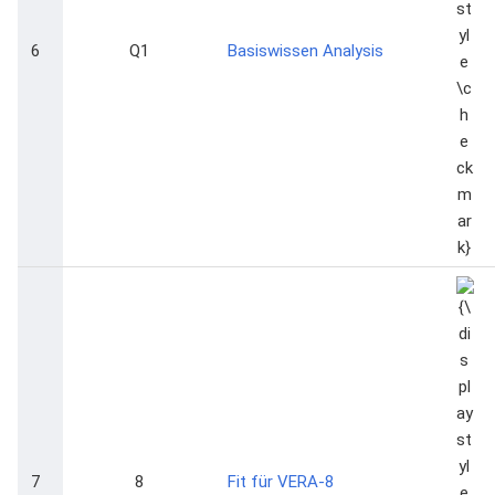
6
Q1
Basiswissen Analysis
{\dis
\che
7
8
Fit für VERA-8