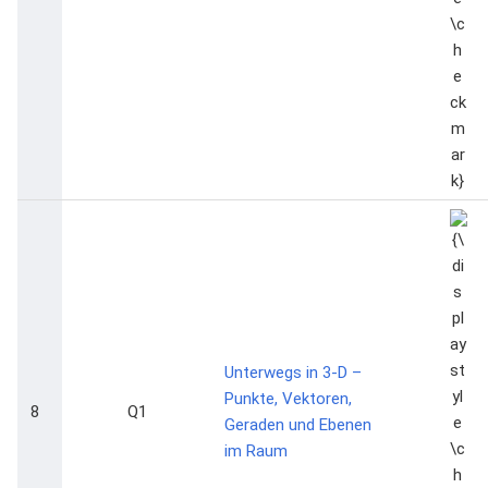
{\dis
\che
Unterwegs in 3-D –
Punkte, Vektoren,
8
Q1
Geraden und Ebenen
im Raum