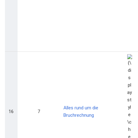
{\dis
\che
Alles rund um die
16
7
Bruchrechnung