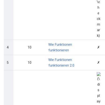
Wie Funktionen
4
10
✗
funktionieren
Wie Funktionen
5
10
✗
funktionieren 2.0
{\dis
\che