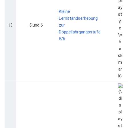
Kleine
Lernstandserhebung
13
5 und 6
zur
Doppeljahrgangsstufe
5/6
{\dis
\che