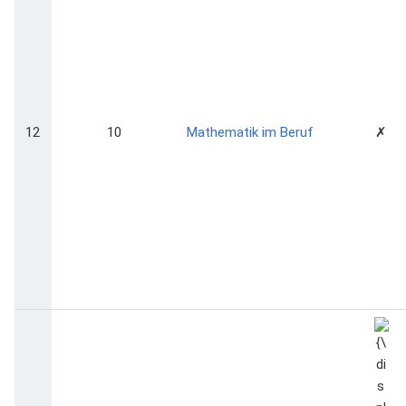
12
10
Mathematik im Beruf
✗
{\dis
\che