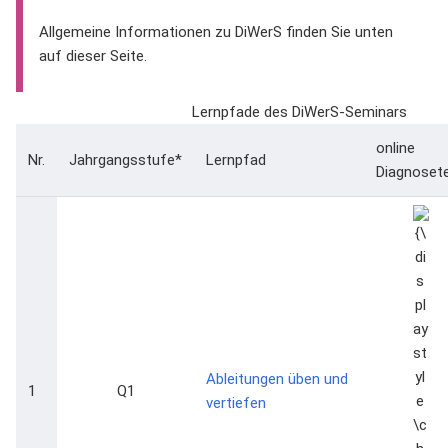
Allgemeine Informationen zu DiWerS finden Sie unten
auf dieser Seite.
Lernpfade des DiWerS-Seminars
online
Nr.
Jahrgangsstufe*
Lernpfad
Diagnoset
{\dis
\che
Ableitungen üben und
1
Q1
vertiefen