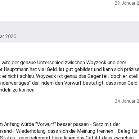
29. Januar 
uar 2020
ier wird der genaue Unterschied zwischen Woyzeck und dem
 Hauptmann hat viel Geld, ist gut gebildet und kann sich präzis
t er nicht schlau. Woyzeck ist genau das Gegenteil, doch er stell
inderwertiges" dar, indem den Vorwurf bestätigt, dass man Geld
ndeln zu können.
24. Januar 
am Anfang würde "Vorwurf" besser passen - Satz mit der
ssend - Wiederholung, dass sich die Meinung trennen - Beleg für
n Status - man bekommt beim lesen das Gefühl, dass zwischen