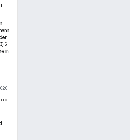
n
m
mann
 der
0) 2
e in
2020
d