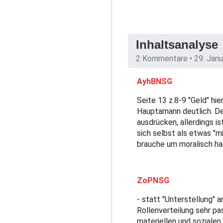
Inhaltsanalyse
2 Kommentare •
29. Jan
AyhBNSG
Seite 13 z.8-9 "Geld" h
Hauptamann deutlich. Der
ausdrücken, allerdings is
sich selbst als etwas "m
brauche um moralisch ha
ZoPNSG
- statt "Unterstellung" 
Rollenverteilung sehr pa
materiellen und soziale