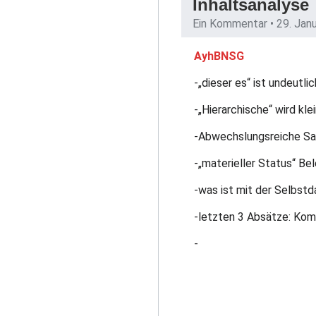
Inhaltsanalyse
Ein Kommentar •
29. Jan
AyhBNSG
-„dieser es“ ist undeutli
-„Hierarchische“ wird kle
-Abwechslungsreiche S
-„materieller Status“ Be
-was ist mit der Selbstd
-letzten 3 Absätze: Ko
-