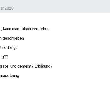
uar 2020
ch, kann man falsch verstehen
in geschrieben
atzanfänge
leg??
arstellung gemeint? Erklärung?
mmasetzung