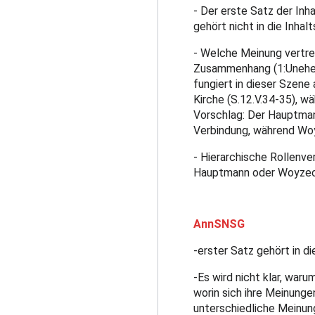
- Der erste Satz der Inha
gehört nicht in die Inha
- Welche Meinung vertr
Zusammenhang (1:Unehel
fungiert in dieser Szene 
Kirche (S.12.V.34-35), w
Vorschlag: Der Hauptmann
Verbindung, während Woy
- Hierarchische Rollenve
Hauptmann oder Woyzeck
AnnSNSG
-erster Satz gehört in di
-Es wird nicht klar, war
worin sich ihre Meinunge
unterschiedliche Meinu