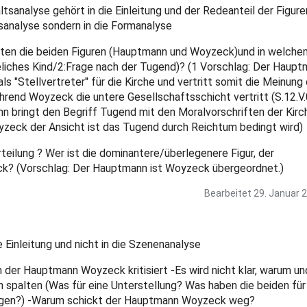
ltsanalyse gehört in die Einleitung und der Redeanteil der Figure
ltsanalyse sondern in die Formanalyse
eten die beiden Figuren (Hauptmann und Woyzeck)und in welche
iches Kind/2:Frage nach der Tugend)? (1 Vorschlag: Der Haupt
als "Stellvertreter" für die Kirche und vertritt somit die Meinung
ährend Woyzeck die untere Gesellschaftsschicht vertritt (S.12.V.
 bringt den Begriff Tugend mit den Moralvorschriften der Kirch
zeck der Ansicht ist das Tugend durch Reichtum bedingt wird)
rteilung ? Wer ist die dominantere/überlegenere Figur, der
? (Vorschlag: Der Hauptmann ist Woyzeck übergeordnet.)
Bearbeitet
29. Januar 
e Einleitung und nicht in die Szenenanalyse
um der Hauptmann Woyzeck kritisiert -Es wird nicht klar, warum un
n spalten (Was für eine Unterstellung? Was haben die beiden für
ngen?) -Warum schickt der Hauptmann Woyzeck weg?