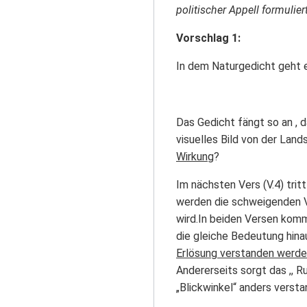
politischer Appell formuliert
Vorschlag 1:
In dem Naturgedicht geht e
Das Gedicht fängt so an , d
visuelles Bild von der Land
Wirkung
?
Im nächsten Vers (V.4) trit
werden die schweigenden Vö
wird.In beiden Versen komm
die gleiche Bedeutung hina
Erlösung verstanden werde
Andererseits sorgt das ,, R
„Blickwinkel“ anders verstan