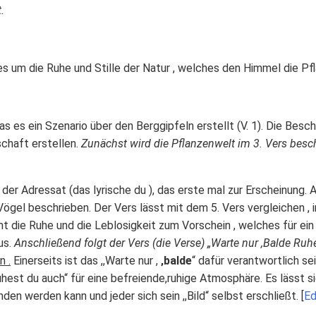
.
s um die Ruhe und Stille der Natur , welches den Himmel die Pf
as es ein Szenario über den Berggipfeln erstellt (V. 1). Die Besch
schaft erstellen.
Zunächst wird die Pflanzenwelt im 3. Vers bes
t der Adressat (das lyrische du ), das erste mal zur Erscheinung.
gel beschrieben. Der Vers lässt mit dem 5. Vers vergleichen , 
t die Ruhe und die Leblosigkeit zum Vorschein , welches für ein
us.
Anschließend folgt der Vers (die Verse) „Warte nur ,Balde Ruhe
n .
Einerseits ist das ,,Warte nur ,
‚balde
“ dafür verantwortlich s
uhest du auch“ für eine befreiende,ruhige Atmosphäre. Es lässt s
den werden kann und jeder sich sein ,,Bild“ selbst erschließt. [
E