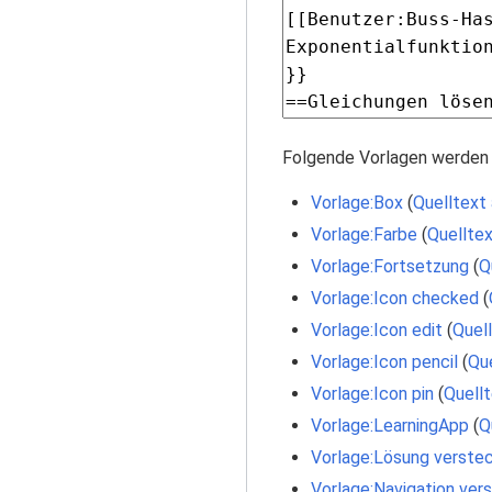
Folgende Vorlagen werden 
Vorlage:Box
(
Quelltext
Vorlage:Farbe
(
Quelltex
Vorlage:Fortsetzung
(
Q
Vorlage:Icon checked
(
Vorlage:Icon edit
(
Quel
Vorlage:Icon pencil
(
Que
Vorlage:Icon pin
(
Quellt
Vorlage:LearningApp
(
Q
Vorlage:Lösung verste
Vorlage:Navigation ver