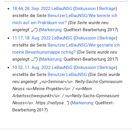
18:44, 28. Sep. 2022
LeBauNSG
Diskussion
Beiträge
erstellte die Seite
Benutzer:LeBauNSG/Wie bereite ich
mich auf ein Praktikum vor?
(Die Seite wurde neu
angelegt: „/“)
Markierung
:
Quelltext-Bearbeitung 2017
11:17, 18. Aug. 2022
LeBauNSG
Diskussion
Beiträge
erstellte die Seite
Benutzer:LeBauNSG/Wie gestalte ich
meine Bewerbunsmappe richtig?
(Die Seite wurde neu
angelegt: „/“)
Markierung
:
Quelltext-Bearbeitung 2017
10:52, 11. Aug. 2022
LeBauNSG
Diskussion
Beiträge
erstellte die Seite
Benutzer:LeBauNSG
(Die Seite wurde
neu angelegt: „<u>Seminar</u>: Nelly-Sachs-Gymnasium
Neuss <u>Meine Projekte</u>: / <u>Mein
Arbeitsschwerpunkt</u>: / <u>Nelly-Sachs-Gymnasium
Neuss</u>: https://nellysa…“)
Markierung
:
Quelltext-
Bearbeitung 2017