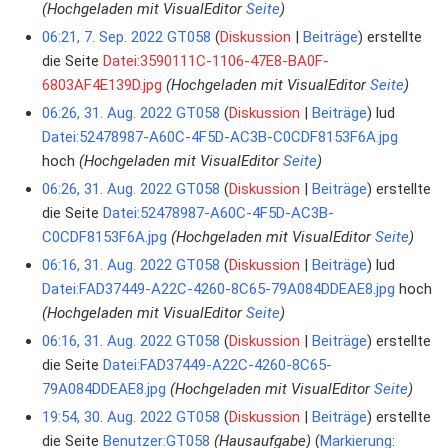
(Hochgeladen mit VisualEditor
Seite
)
06:21, 7. Sep. 2022
GT058
Diskussion
Beiträge
erstellte
die Seite
Datei:3590111C-1106-47E8-BA0F-
6803AF4E139D.jpg
(Hochgeladen mit VisualEditor
Seite
)
06:26, 31. Aug. 2022
GT058
Diskussion
Beiträge
lud
Datei:52478987-A60C-4F5D-AC3B-C0CDF8153F6A.jpg
hoch
(Hochgeladen mit VisualEditor
Seite
)
06:26, 31. Aug. 2022
GT058
Diskussion
Beiträge
erstellte
die Seite
Datei:52478987-A60C-4F5D-AC3B-
C0CDF8153F6A.jpg
(Hochgeladen mit VisualEditor
Seite
)
06:16, 31. Aug. 2022
GT058
Diskussion
Beiträge
lud
Datei:FAD37449-A22C-4260-8C65-79A084DDEAE8.jpg
hoch
(Hochgeladen mit VisualEditor
Seite
)
06:16, 31. Aug. 2022
GT058
Diskussion
Beiträge
erstellte
die Seite
Datei:FAD37449-A22C-4260-8C65-
79A084DDEAE8.jpg
(Hochgeladen mit VisualEditor
Seite
)
19:54, 30. Aug. 2022
GT058
Diskussion
Beiträge
erstellte
die Seite
Benutzer:GT058
(Hausaufgabe)
Markierung
: