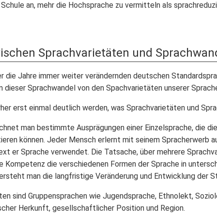
er Schule an, mehr die Hochsprache zu vermitteln als sprachre
ischen Sprachvarietäten und Sprachwan
r die Jahre immer weiter verändernden deutschen Standardsprac
ern dieser Sprachwandel von den Spachvarietäten unserer Sprache
rher erst einmal deutlich werden, was Sprachvarietäten und Spr
chnet man bestimmte Ausprägungen einer Einzelsprache, die dies
tieren können. Jeder Mensch erlernt mit seinem Spracherwerb au
xt er Sprache verwendet. Die Tatsache, über mehrere Sprachvar
 die Kompetenz die verschiedenen Formen der Sprache in unters
rsteht man die langfristige Veränderung und Entwicklung der S
äten sind Gruppensprachen wie Jugendsprache, Ethnolekt, Soziol
ischer Herkunft, gesellschaftlicher Position und Region.