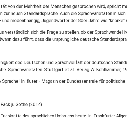
etät von der Mehrheit der Menschen gesprochen wird, spricht m
n zur neuen Standardsprache. Auch die Sprachvarietäten in sich
t- und modeabhängig, Jugendwörter der 80er Jahre wie "knorke" s
us verständlich sich die Frage zu stellen, ob der Sprachwandel i
dwann dazu führt, dass die ursprüngliche deutsche Standardsprac
higkeit des Deutschen und Sprachvielfalt der deutschen Standar
. Sprachvarietäten. Stuttgart et al.: Verlag W. Kohlhammer, 19
se Sprache! In: fluter - Magazin der Bundeszentrale für politis
 Fack ju Göthe (2014)
Triebkräfte des sprachlichen Umbruchs heute. In: Frankfurter Allge