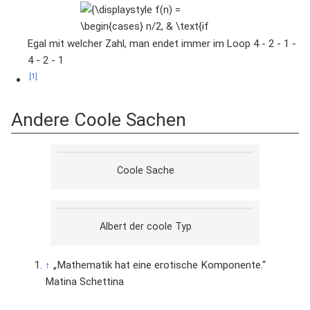
{\displaystyle
f(n) =
\begin{cases}
Egal mit welcher Zahl, man endet immer im Loop 4 - 2 - 1 -
n/2, & \text{if
4 - 2 - 1
}n\text{ is
[1]
even} \\
3n+1, &
Andere Coole Sachen
\text{if
}n\text{ is
odd}
Coole Sache
\end{cases}}
Albert der coole Typ
↑
„Mathematik hat eine erotische Komponente.“
Matina Schettina