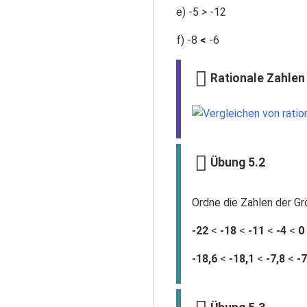
e) -5
>
-12
f) -8
<
-6
Rationale Zahlen 
Übung 5.2
Ordne die Zahlen der Grö
-22
<
-18
<
-11
<
-4
<
0
-18,6
<
-18,1
<
-7,8
<
-7