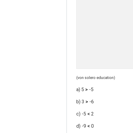
(von solero education)
a) 5
>
-5
b) 3
>
-6
c) -5
<
2
d) -9
<
0