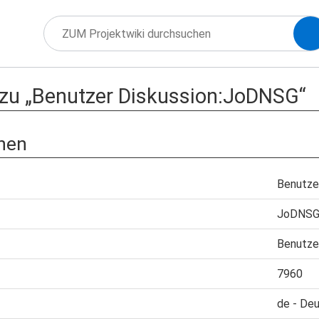
 zu „Benutzer Diskussion:JoDNSG“
nen
Benutze
JoDNS
Benutze
7960
de - De