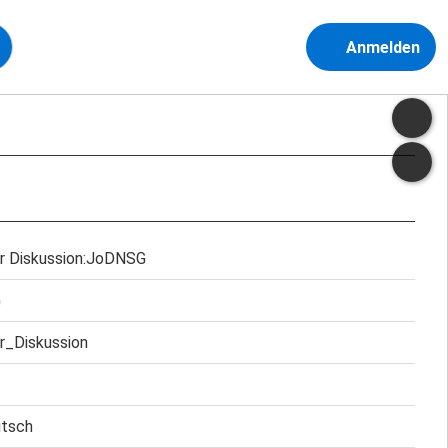
Anmelden
r Diskussion:JoDNSG
G
r_Diskussion
utsch