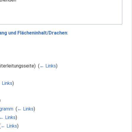
ng und Flächeninhalt/Drachen
:
terleitungsseite) ‎
(
← Links
)
 Links
)
)
ogramm
‎
(
← Links
)
← Links
)
(
← Links
)