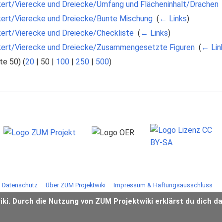
ert/Vierecke und Dreiecke/Umfang und Flächeninhalt/Drachen
ert/Vierecke und Dreiecke/Bunte Mischung
‎
(
← Links
)
ert/Vierecke und Dreiecke/Checkliste
‎
(
← Links
)
kert/Vierecke und Dreiecke/Zusammengesetzte Figuren
‎
(
← Lin
te 50
) (
20
|
50
|
100
|
250
|
500
)
Datenschutz
Über ZUM Projektwiki
Impressum & Haftungsausschluss
iki. Durch die Nutzung von ZUM Projektwiki erklärst du dich d