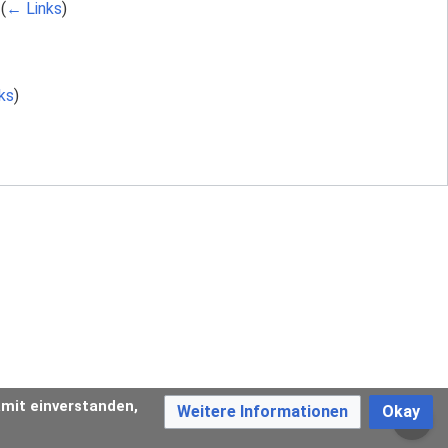
‎
(
← Links
)
ks
)
amit einverstanden,
Weitere Informationen
Okay