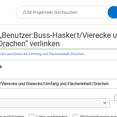
f „Benutzer:Buss-Haskert/Vierecke
Drachen“ verlinken
ecke und Dreiecke/Umfang und Flächeninhalt/Drachen
e
en ausblenden
Links ausblenden
Weiterleitungen au