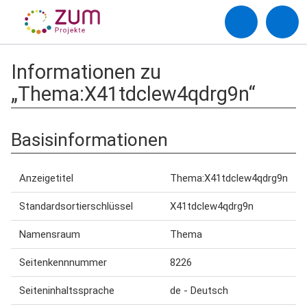
Informationen zu
„Thema:X41tdclew4qdrg9n“
Basisinformationen
Anzeigetitel
Thema:X41tdclew4qdrg9n
Standardsortierschlüssel
X41tdclew4qdrg9n
Namensraum
Thema
Seitenkennnummer
8226
Seiteninhaltssprache
de - Deutsch