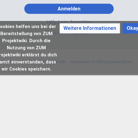
Anmelden
Hilfe beim Anmelden
ookies helfen uns bei der
Weitere Informationen
Oka
Passwort vergessen?
Bereitstellung von ZUM
Projektwiki. Durch die
Nutzung von ZUM
rojektwiki erklärst du dich
amit einverstanden, dass
Datenschutz
Über ZUM Projektwiki
Impressum & Haftungsausschluss
wir Cookies speichern.