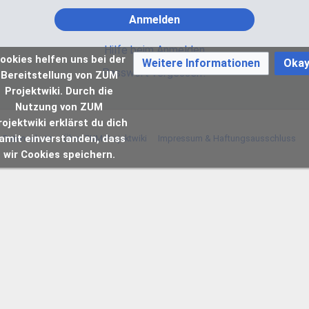
Anmelden
Hilfe beim Anmelden
ookies helfen uns bei der
Weitere Informationen
Oka
Passwort vergessen?
Bereitstellung von ZUM
Projektwiki. Durch die
Nutzung von ZUM
rojektwiki erklärst du dich
amit einverstanden, dass
Datenschutz
Über ZUM Projektwiki
Impressum & Haftungsausschluss
wir Cookies speichern.