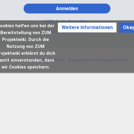
Anmelden
Hilfe beim Anmelden
ookies helfen uns bei der
Weitere Informationen
Oka
Passwort vergessen?
Bereitstellung von ZUM
Projektwiki. Durch die
Nutzung von ZUM
rojektwiki erklärst du dich
amit einverstanden, dass
Datenschutz
Über ZUM Projektwiki
Impressum & Haftungsausschluss
wir Cookies speichern.